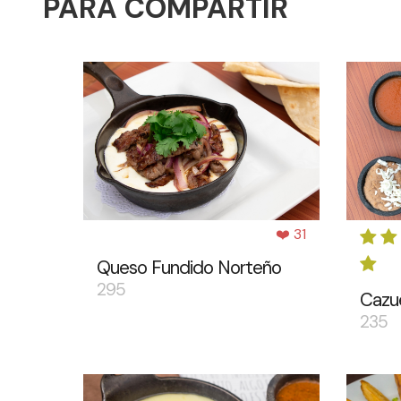
PARA COMPARTIR
❤️ 31
Queso Fundido Norteño
295
Cazue
235