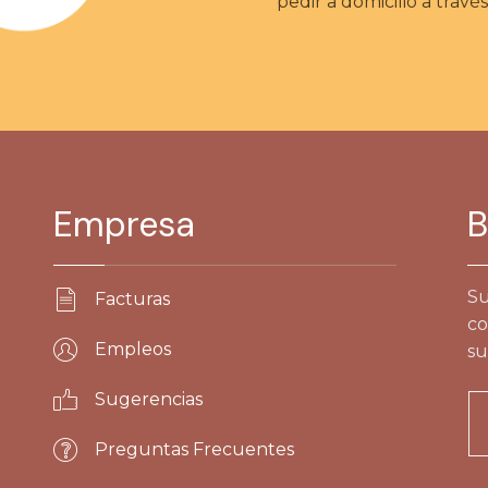
pedir a domicilio a travé
Empresa
B
Su
Facturas
co
Empleos
su
Sugerencias
Preguntas Frecuentes