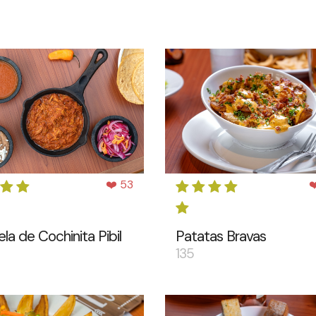
❤️ 53
❤
la de Cochinita Pibil
Patatas Bravas
135