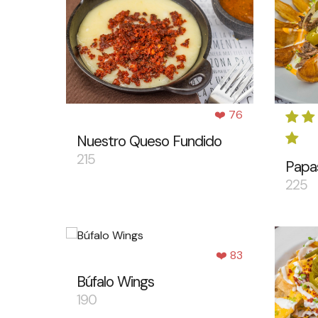
❤️ 76
Nuestro Queso Fundido
215
Papa
225
❤️ 83
Búfalo Wings
190