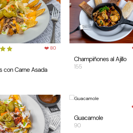
❤️ 80
Champiñones al Ajillo
155
s con Carne Asada
Guacamole
90